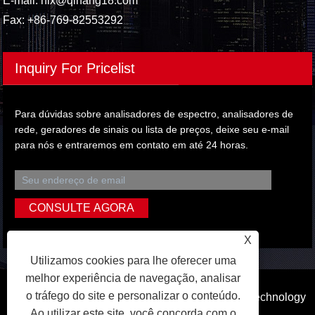
E-mail:
hlx@qihang18.com
Fax: +86-769-82553292
Inquiry For Pricelist
Para dúvidas sobre analisadores de espectro, analisadores de
rede, geradores de sinais ou lista de preços, deixe seu e-mail
para nós e entraremos em contato em até 24 horas.
X
Utilizamos cookies para lhe oferecer uma
melhor experiência de navegação, analisar
o tráfego do site e personalizar o conteúdo.
Copyright © 2023 Dongguan Qihang Electronic Technology
Ao utilizar este site, você concorda com o