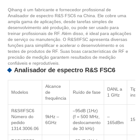
Qihang é um fabricante e fornecedor profissional de
Analisador de espectro R&S FSC6 na China. Ele cobre uma
ampla gama de aplicações, desde tarefas simples de
desenvolvimento até produção, ou pode ser usado para
treinar profissionais de RF. Além disso, é ideal para aplicações
de serviço ou manutenção. O R&S®FSC apresenta diversas
funções para simplificar e acelerar o desenvolvimento e os
testes de produtos de RF. Suas boas características de RF e
precisão de medição garantem resultados de medição
confiáveis ​​e reprodutíveis.
Analisador de espectro R&S FSC6
Alcance
DANL a
Tipo
Modelos
de
Ruído de fase
1 GHz
inst
frequência
R&S®FSC6
–95dB (1Hz)
Número do
9kHz –
(f = 500 MHz,
–
15d
pedido
6GHz
deslocamento
165dBm
1314.3006.06
de 30 kHz)