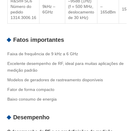
R&S®FSC6
–95dB (1Hz)
Número do
9kHz –
(f = 500 MHz,
–
15d
pedido
6GHz
deslocamento
165dBm
1314.3006.16
de 30 kHz)
Fatos importantes
Faixa de frequência de 9 kHz a 6 GHz
Excelente desempenho de RF, ideal para muitas aplicações de
medição padrão
Modelos de geradores de rastreamento disponíveis
Fator de forma compacto
Baixo consumo de energia
Desempenho